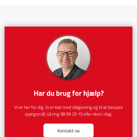
​Har du brug for hjælp?
Vi er her for dig. Vi er klar med rådgivning og til at besvare
spørgsmål, så ring
98 99 29 15
eller skriv i dag.
Kontakt os