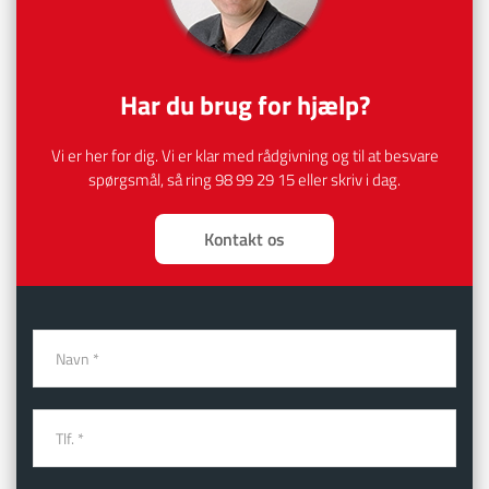
​Har du brug for hjælp?
Vi er her for dig. Vi er klar med rådgivning og til at besvare
spørgsmål, så ring
98 99 29 15
eller skriv i dag.
Kontakt os