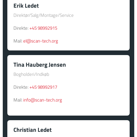
​Erik Ledet
Direktør/Salg/Montage/Service
Direkte:
+45 98992915
Mail:
el@scan-tech.org
​Tina Hauberg Jensen​
Bogholderi/Indkøb
Direkte:
+45 9899​2917
Mail:
info@scan-tech.org
​Christian Ledet