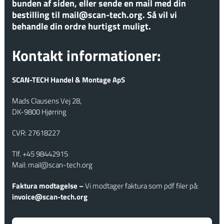
bunden af siden, eller sende en
mail med din
bestilling til
​
mail@scan-tech.org.
​
Så vil vi
behandle din ordre h
urtigst muligt.
Kontakt informationer:
SCAN-TECH Handel & Montage ApS
Mads Clausens Vej 28,
​DK-9800 Hjørring
​​CVR: 27618227
​Tlf.
+45 98442915
Mail:
mail@scan​-tech.org​
Faktura modtagelse –
Vi modtager faktura som pdf filer på:​
invoice@scan-tech.org